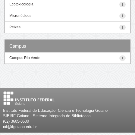
Ecotoxicologia
1
Micronúcleos
1
Peixes
1
Campus
Campus Rio Verde
1
Instituto Federal de Educação, Ciência e Tecnologia Goiano
SIBI/IF Goiano - Sistema Integrado de Bibliotecas
(62) 3605-3600
riif@ifgoiano.edu.br