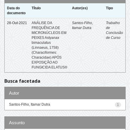
Data do
Título
Autor(es)
Tipo
documento
28-Out-2021
ANÁLISE DA
Santos-Filho,
Trabalho
FREQUÊNCIA DE
Itamar Dutra
de
MICRONÚCLEOS EM
Conclusão
PEIXES Astyanax
de Curso
bimaculatus
(Linnaeus, 1758)
(Characiformes:
Characidae) APÓS
EXPOSIÇÃO AO
FUNGICIDA ELATUS®
Busca facetada
Autor
Santos-Filho, Itamar Dutra
1
Assunto