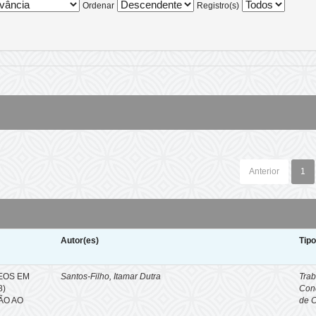
Ordenar
Registro(s)
Anterior
1
Autor(es)
Tip
EOS EM
Santos-Filho, Itamar Dutra
Trab
8)
Con
ÇÃO AO
de 