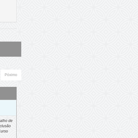
Póximo
o
alho de
clusão
Curso