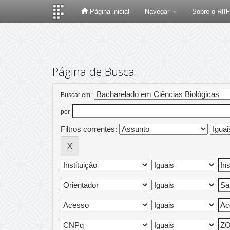
Página inicial
Navegar
Sobre o RII
Skip
navigation
Página de Busca
Buscar em:
por
Filtros correntes: