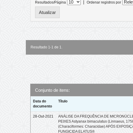
|
Resultados/Página
Ordenar registros por
Resultado 1-1 de 1.
Conjunto de itens:
Data do
Título
documento
28-Out-2021
ANÁLISE DA FREQUÊNCIA DE MICRONÚCL
PEIXES Astyanax bimaculatus (Linnaeus, 175
(Characiformes: Characidae) APÓS EXPOSI
FUNGICIDA ELATUS®