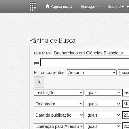
Página inicial
Navegar
Sobre o RII
Skip
navigation
Página de Busca
Buscar em:
por
Filtros correntes: