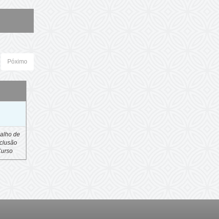
Póximo
o
alho de
clusão
Curso