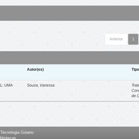
Anterior
1
Autor(es)
Tip
L: UMA
Souza, Vanessa
Trab
Con
de 
e Tecnologia Goiano
bliotecas