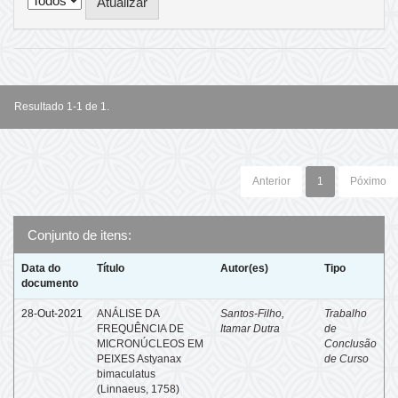
Resultado 1-1 de 1.
Anterior
1
Póximo
Conjunto de itens:
Data do
Título
Autor(es)
Tipo
documento
28-Out-2021
ANÁLISE DA
Santos-Filho,
Trabalho
FREQUÊNCIA DE
Itamar Dutra
de
MICRONÚCLEOS EM
Conclusão
PEIXES Astyanax
de Curso
bimaculatus
(Linnaeus, 1758)