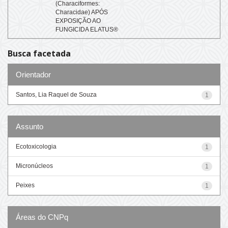
(Characiformes:
Characidae) APÓS
EXPOSIÇÃO AO
FUNGICIDA ELATUS®
Busca facetada
Orientador
Santos, Lia Raquel de Souza
1
Assunto
Ecotoxicologia
1
Micronúcleos
1
Peixes
1
Áreas do CNPq