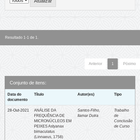
Resultado 1-1 de 1.
Anterior
1
Póximo
Conjunto de itens:
Data do
Título
Autor(es)
Tipo
documento
28-Out-2021
ANÁLISE DA
Santos-Filho,
Trabalho
FREQUÊNCIA DE
Itamar Dutra
de
MICRONÚCLEOS EM
Conclusão
PEIXES Astyanax
de Curso
bimaculatus
(Linnaeus, 1758)