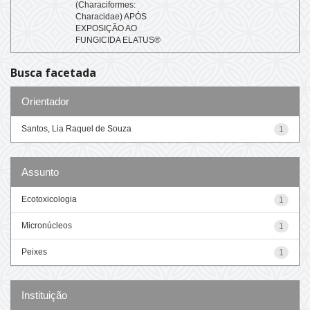
(Characiformes:
Characidae) APÓS
EXPOSIÇÃO AO
FUNGICIDA ELATUS®
Busca facetada
Orientador
Santos, Lia Raquel de Souza
1
Assunto
Ecotoxicologia
1
Micronúcleos
1
Peixes
1
Instituição