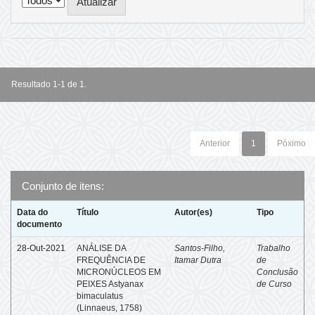
Resultado 1-1 de 1.
Anterior
1
Póximo
Conjunto de itens:
Data do
Título
Autor(es)
Tipo
documento
28-Out-2021
ANÁLISE DA
Santos-Filho,
Trabalho
FREQUÊNCIA DE
Itamar Dutra
de
MICRONÚCLEOS EM
Conclusão
PEIXES Astyanax
de Curso
bimaculatus
(Linnaeus, 1758)