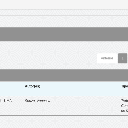
Anterior
1
Autor(es)
Tip
L: UMA
Souza, Vanessa
Trab
Con
de 