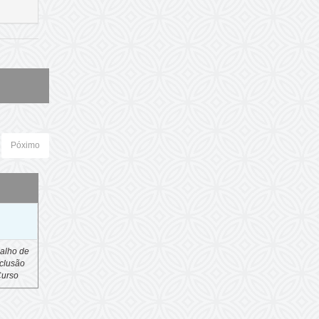
Póximo
o
alho de
clusão
Curso