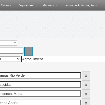
F Goiano
Regulamento
Manuais
Termo de Autorização