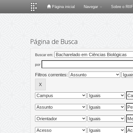
Página inicial
Navegar
Sobre o RII
Skip
navigation
Página de Busca
Buscar em:
por
Filtros correntes: