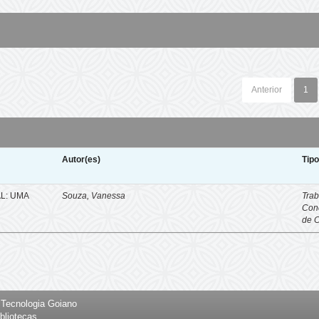
Anterior
1
Autor(es)
Tip
L: UMA
Souza, Vanessa
Trab
Con
de 
e Tecnologia Goiano
bliotecas