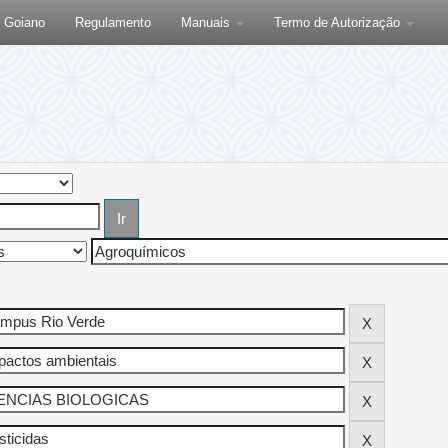
F Goiano
Regulamento
Manuais
Termo de Autorização