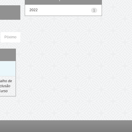
2022
1
Póximo
o
alho de
clusão
Curso