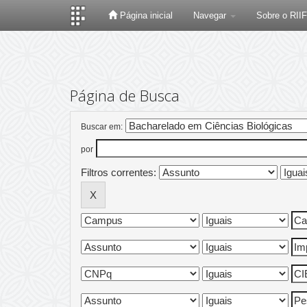
Página inicial
Navegar
Sobre o RII
Skip
navigation
Página de Busca
Buscar em:
por
Filtros correntes: