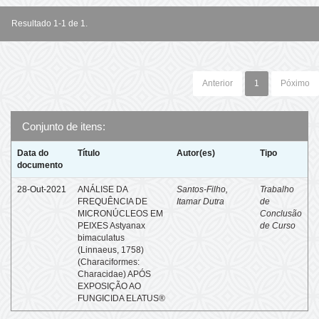
Resultado 1-1 de 1.
Anterior
1
Póximo
Conjunto de itens:
Data do
Título
Autor(es)
Tipo
documento
28-Out-2021
ANÁLISE DA
Santos-Filho,
Trabalho
FREQUÊNCIA DE
Itamar Dutra
de
MICRONÚCLEOS EM
Conclusão
PEIXES Astyanax
de Curso
bimaculatus
(Linnaeus, 1758)
(Characiformes:
Characidae) APÓS
EXPOSIÇÃO AO
FUNGICIDA ELATUS®