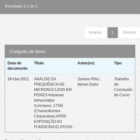
Resultado 1-1 de 1.
Anterior
1
Póximo
Conjunto de itens:
Data do
Título
Autor(es)
Tipo
documento
28-Out-2021
ANÁLISE DA
Santos-Filho,
Trabalho
FREQUÊNCIA DE
Itamar Dutra
de
MICRONÚCLEOS EM
Conclusão
PEIXES Astyanax
de Curso
bimaculatus
(Linnaeus, 1758)
(Characiformes:
Characidae) APÓS
EXPOSIÇÃO AO
FUNGICIDA ELATUS®