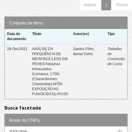
Anterior
1
Póximo
Conjunto de itens:
Data do
Título
Autor(es)
Tipo
documento
28-Out-2021
ANÁLISE DA
Santos-Filho,
Trabalho
FREQUÊNCIA DE
Itamar Dutra
de
MICRONÚCLEOS EM
Conclusão
PEIXES Astyanax
de Curso
bimaculatus
(Linnaeus, 1758)
(Characiformes:
Characidae) APÓS
EXPOSIÇÃO AO
FUNGICIDA ELATUS®
Busca facetada
Áreas do CNPq
ZOOLOGIA
1