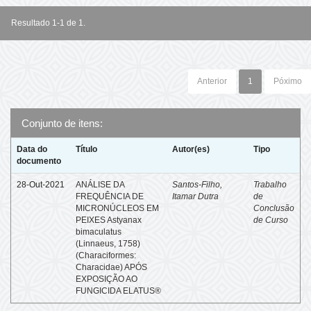
Resultado 1-1 de 1.
Anterior
1
Póximo
Conjunto de itens:
Data do
Título
Autor(es)
Tipo
documento
28-Out-2021
ANÁLISE DA
Santos-Filho,
Trabalho
FREQUÊNCIA DE
Itamar Dutra
de
MICRONÚCLEOS EM
Conclusão
PEIXES Astyanax
de Curso
bimaculatus
(Linnaeus, 1758)
(Characiformes:
Characidae) APÓS
EXPOSIÇÃO AO
FUNGICIDA ELATUS®