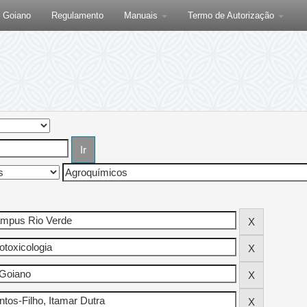
F Goiano
Regulamento
Manuais
Termo de Autorização