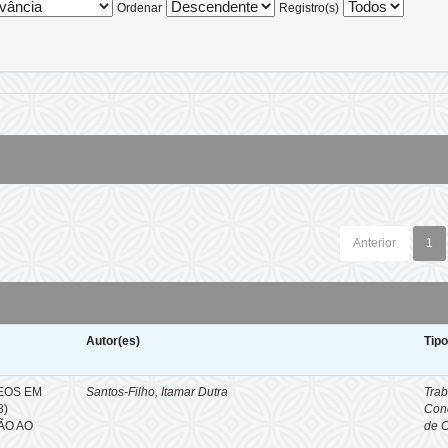
Ordenar
Registro(s)
Anterior
1
Autor(es)
Tip
EOS EM
Santos-Filho, Itamar Dutra
Trab
8)
Con
ÇÃO AO
de 