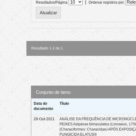
|
Resultados/Página
Ordenar registros por
Resultado 1-1 de 1.
Conjunto de itens:
Data do
Título
documento
28-Out-2021
ANÁLISE DA FREQUÊNCIA DE MICRONÚCL
PEIXES Astyanax bimaculatus (Linnaeus, 175
(Characiformes: Characidae) APÓS EXPOSI
FUNGICIDA ELATUS®