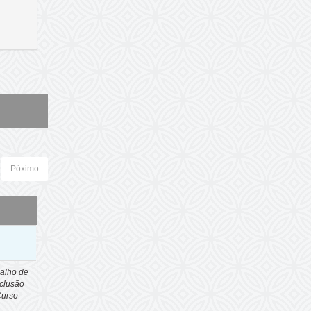
Póximo
o
alho de
clusão
Curso