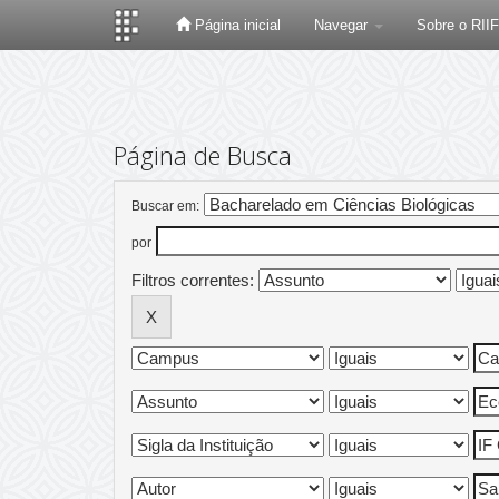
Página inicial
Navegar
Sobre o RII
Skip
navigation
Página de Busca
Buscar em:
por
Filtros correntes: