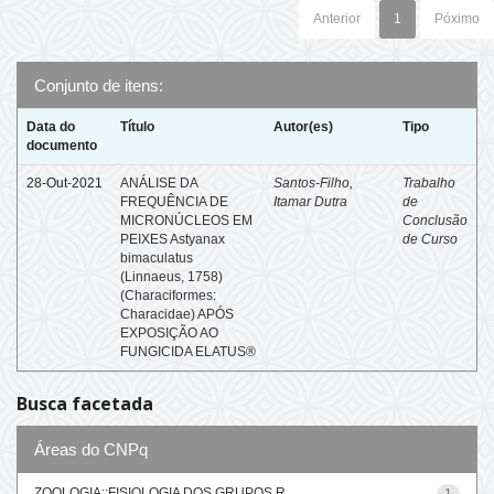
Anterior
1
Póximo
Conjunto de itens:
Data do
Título
Autor(es)
Tipo
documento
28-Out-2021
ANÁLISE DA
Santos-Filho,
Trabalho
FREQUÊNCIA DE
Itamar Dutra
de
MICRONÚCLEOS EM
Conclusão
PEIXES Astyanax
de Curso
bimaculatus
(Linnaeus, 1758)
(Characiformes:
Characidae) APÓS
EXPOSIÇÃO AO
FUNGICIDA ELATUS®
Busca facetada
Áreas do CNPq
ZOOLOGIA::FISIOLOGIA DOS GRUPOS R...
1