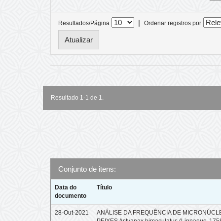
|
Resultados/Página
Ordenar registros por
Resultado 1-1 de 1.
Conjunto de itens:
Data do
Título
documento
28-Out-2021
ANÁLISE DA FREQUÊNCIA DE MICRONÚCL