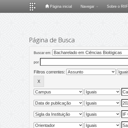
Página inicial
Navegar
Sobre o RII
Skip
navigation
Página de Busca
Buscar em:
por
Filtros correntes: