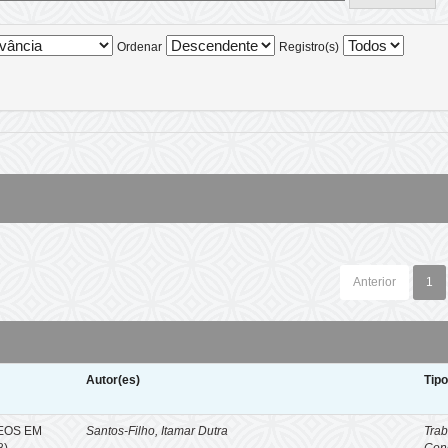
Ordenar
Registro(s)
Anterior
1
Autor(es)
Tip
EOS EM
Santos-Filho, Itamar Dutra
Trab