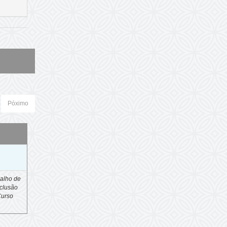
Póximo
o
alho de
clusão
Curso