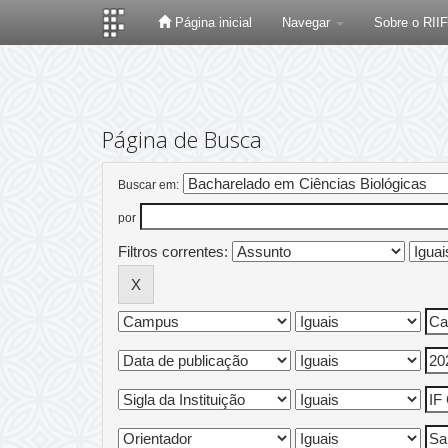
Página inicial
Navegar
Sobre o RII
Skip
navigation
Página de Busca
Buscar em:
por
Filtros correntes: