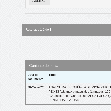
Resultado 1-1 de 1.
Conjunto de itens:
Data do
Título
documento
28-Out-2021
ANÁLISE DA FREQUÊNCIA DE MICRONÚCL
PEIXES Astyanax bimaculatus (Linnaeus, 175
(Characiformes: Characidae) APÓS EXPOSI
FUNGICIDA ELATUS®