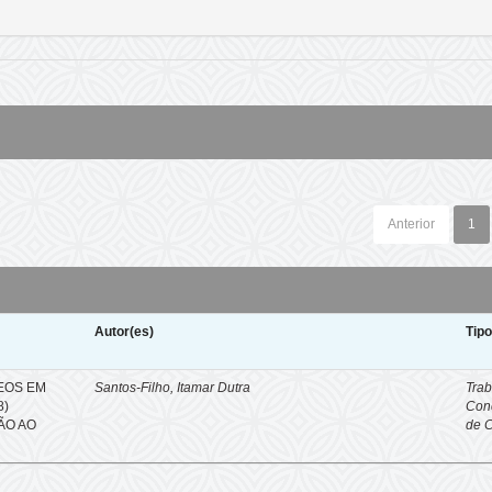
Anterior
1
Autor(es)
Tip
EOS EM
Santos-Filho, Itamar Dutra
Trab
8)
Con
ÇÃO AO
de 