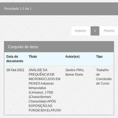
Resultado 1-1 de 1.
Anterior
1
Póximo
Conjunto de itens:
Data do
Título
Autor(es)
Tipo
documento
28-Out-2021
ANÁLISE DA
Santos-Filho,
Trabalho
FREQUÊNCIA DE
Itamar Dutra
de
MICRONÚCLEOS EM
Conclusão
PEIXES Astyanax
de Curso
bimaculatus
(Linnaeus, 1758)
(Characiformes:
Characidae) APÓS
EXPOSIÇÃO AO
FUNGICIDA ELATUS®