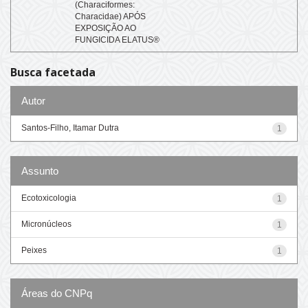
(Characiformes:
Characidae) APÓS
EXPOSIÇÃO AO
FUNGICIDA ELATUS®
Busca facetada
Autor
Santos-Filho, Itamar Dutra
1
Assunto
Ecotoxicologia
1
Micronúcleos
1
Peixes
1
Áreas do CNPq