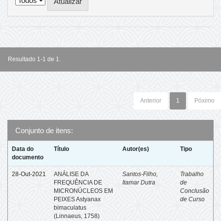
Resultado 1-1 de 1.
Anterior
1
Póximo
Conjunto de itens:
Data do
Título
Autor(es)
Tipo
documento
28-Out-2021
ANÁLISE DA
Santos-Filho,
Trabalho
FREQUÊNCIA DE
Itamar Dutra
de
MICRONÚCLEOS EM
Conclusão
PEIXES Astyanax
de Curso
bimaculatus
(Linnaeus, 1758)