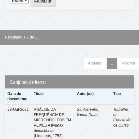
Resultado 1-1 de 1.
Anterior
1
Póximo
Conjunto de itens:
Data do
Título
Autor(es)
Tipo
documento
28-Out-2021
ANÁLISE DA
Santos-Filho,
Trabalho
FREQUÊNCIA DE
Itamar Dutra
de
MICRONÚCLEOS EM
Conclusão
PEIXES Astyanax
de Curso
bimaculatus
(Linnaeus, 1758)