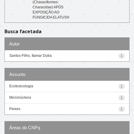
(Characiformes:
Characidae) APÓS
EXPOSIÇÃO AO
FUNGICIDA ELATUS®
Busca facetada
Autor
Santos-Filho, Itamar Dutra
1
Assunto
Ecotoxicologia
1
Micronúcleos
1
Peixes
1
Áreas do CNPq