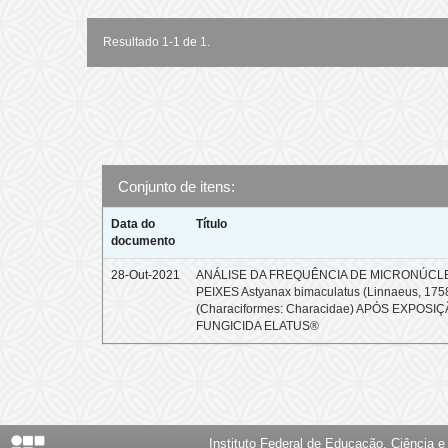
Resultado 1-1 de 1.
Conjunto de itens:
Data do
Título
documento
28-Out-2021
ANÁLISE DA FREQUÊNCIA DE MICRONÚCL
PEIXES Astyanax bimaculatus (Linnaeus, 175
(Characiformes: Characidae) APÓS EXPOSI
FUNGICIDA ELATUS®
Instituto Federal de Educação, Ciência 