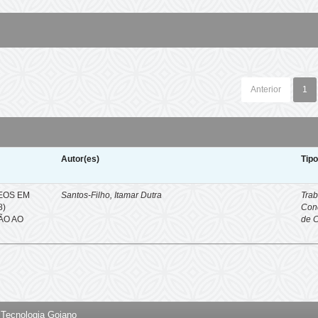
Anterior
1
Autor(es)
Tip
EOS EM
Santos-Filho, Itamar Dutra
Trab
8)
Con
ÇÃO AO
de 
e Tecnologia Goiano