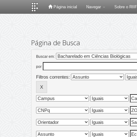
Página inicial
Navegar
Sobre o RII
Skip
navigation
Página de Busca
Buscar em:
por
Filtros correntes: