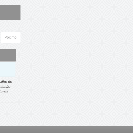
Póximo
o
alho de
clusão
Curso