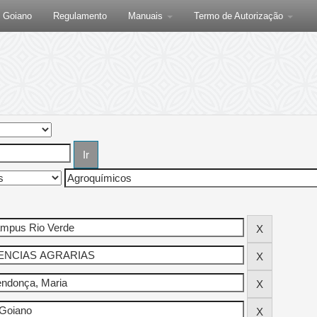
F Goiano
Regulamento
Manuais
Termo de Autorização