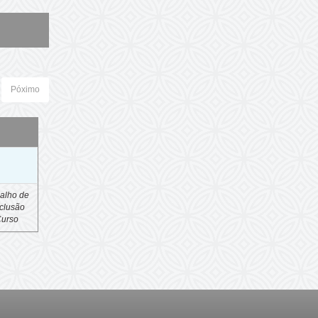
Póximo
o
alho de
clusão
Curso