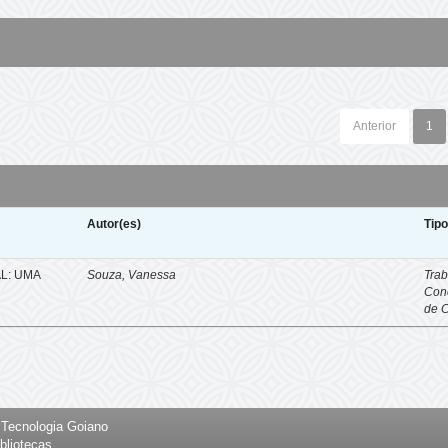
Anterior
1
Autor(es)
Tip
L: UMA
Souza, Vanessa
Trab
Con
de 
e Tecnologia Goiano
bliotecas