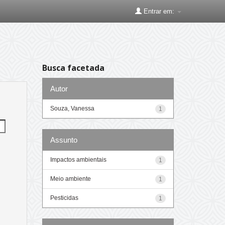
Entrar em:
Busca facetada
Autor
Souza, Vanessa
1
Assunto
Impactos ambientais
1
Meio ambiente
1
Pesticidas
1