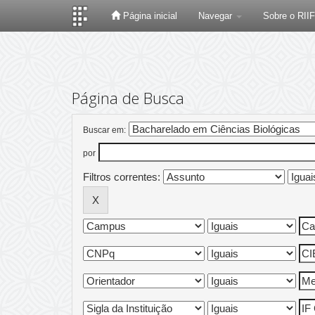
Página inicial
Navegar
Sobre o RII
Skip
navigation
Página de Busca
Buscar em:
por
Filtros correntes: