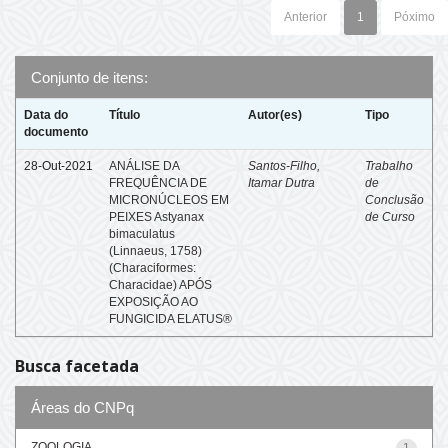
Anterior
1
Póximo
Conjunto de itens:
Data do
Título
Autor(es)
Tipo
documento
28-Out-2021
ANÁLISE DA
Santos-Filho,
Trabalho
FREQUÊNCIA DE
Itamar Dutra
de
MICRONÚCLEOS EM
Conclusão
PEIXES Astyanax
de Curso
bimaculatus
(Linnaeus, 1758)
(Characiformes:
Characidae) APÓS
EXPOSIÇÃO AO
FUNGICIDA ELATUS®
Busca facetada
Áreas do CNPq
ZOOLOGIA
1