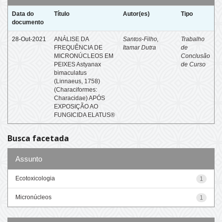
Data do
Título
Autor(es)
Tipo
documento
28-Out-2021
ANÁLISE DA
Santos-Filho,
Trabalho
FREQUÊNCIA DE
Itamar Dutra
de
MICRONÚCLEOS EM
Conclusão
PEIXES Astyanax
de Curso
bimaculatus
(Linnaeus, 1758)
(Characiformes:
Characidae) APÓS
EXPOSIÇÃO AO
FUNGICIDA ELATUS®
Busca facetada
Assunto
Ecotoxicologia
1
Micronúcleos
1