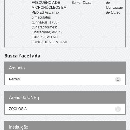
FREQUÊNCIA DE
Itamar Dutra
de
MICRONÚCLEOS EM
Conclusão
PEIXES Astyanax
de Curso
bimaculatus
(Linnaeus, 1758)
(Characiformes:
Characidae) APÓS
EXPOSIÇÃO AO
FUNGICIDA ELATUS®
Busca facetada
Assunto
Peixes
1
Áreas do CNPq
ZOOLOGIA
1
Instituição