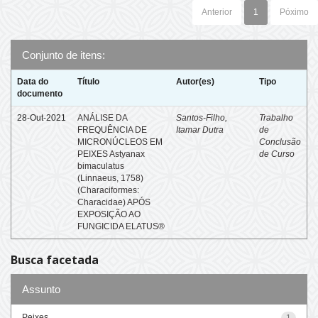
Anterior
1
Póximo
Conjunto de itens:
Data do
Título
Autor(es)
Tipo
documento
28-Out-2021
ANÁLISE DA
Santos-Filho,
Trabalho
FREQUÊNCIA DE
Itamar Dutra
de
MICRONÚCLEOS EM
Conclusão
PEIXES Astyanax
de Curso
bimaculatus
(Linnaeus, 1758)
(Characiformes:
Characidae) APÓS
EXPOSIÇÃO AO
FUNGICIDA ELATUS®
Busca facetada
Assunto
Peixes
1