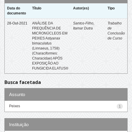
Data do
Título
Autor(es)
Tipo
documento
28-Out-2021
ANÁLISE DA
Santos-Filho,
Trabalho
FREQUÊNCIA DE
Itamar Dutra
de
MICRONÚCLEOS EM
Conclusão
PEIXES Astyanax
de Curso
bimaculatus
(Linnaeus, 1758)
(Characiformes:
Characidae) APÓS
EXPOSIÇÃO AO
FUNGICIDA ELATUS®
Busca facetada
Assunto
Peixes
1
Instituição