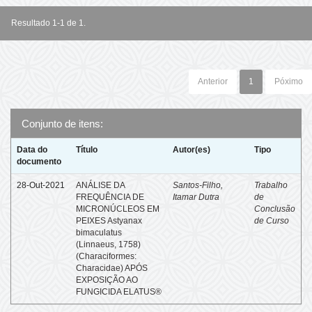
Resultado 1-1 de 1.
Anterior
1
Póximo
Conjunto de itens:
Data do
Título
Autor(es)
Tipo
documento
28-Out-2021
ANÁLISE DA
Santos-Filho,
Trabalho
FREQUÊNCIA DE
Itamar Dutra
de
MICRONÚCLEOS EM
Conclusão
PEIXES Astyanax
de Curso
bimaculatus
(Linnaeus, 1758)
(Characiformes:
Characidae) APÓS
EXPOSIÇÃO AO
FUNGICIDA ELATUS®