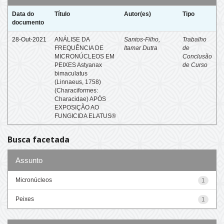
Data do
Título
Autor(es)
Tipo
documento
28-Out-2021
ANÁLISE DA
Santos-Filho,
Trabalho
FREQUÊNCIA DE
Itamar Dutra
de
MICRONÚCLEOS EM
Conclusão
PEIXES Astyanax
de Curso
bimaculatus
(Linnaeus, 1758)
(Characiformes:
Characidae) APÓS
EXPOSIÇÃO AO
FUNGICIDA ELATUS®
Busca facetada
Assunto
Micronúcleos
1
Peixes
1