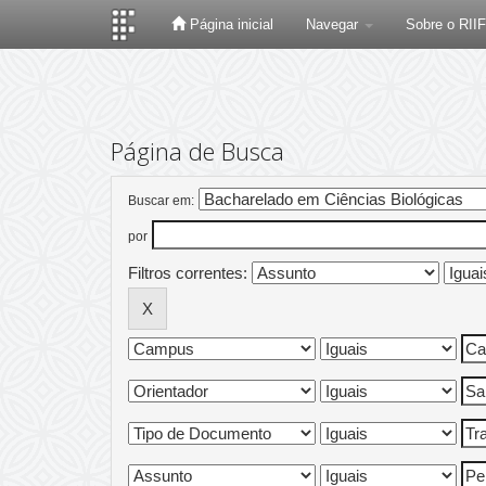
Página inicial
Navegar
Sobre o RII
Skip
navigation
Página de Busca
Buscar em:
por
Filtros correntes: