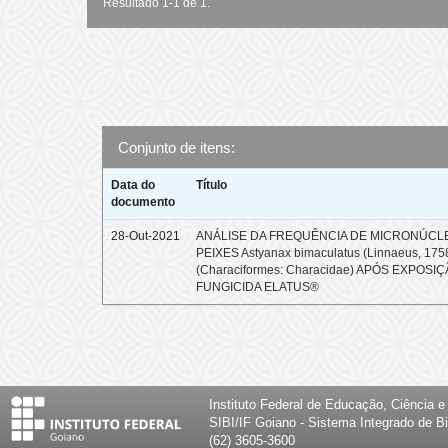
Resultado 1-1 de 1.
Conjunto de itens:
Data do
Título
documento
28-Out-2021
ANÁLISE DA FREQUÊNCIA DE MICRONÚCL
PEIXES Astyanax bimaculatus (Linnaeus, 175
(Characiformes: Characidae) APÓS EXPOSI
FUNGICIDA ELATUS®
Instituto Federal de Educação, Ciência 
SIBI/IF Goiano - Sistema Integrado de Bi
(62) 3605-3600