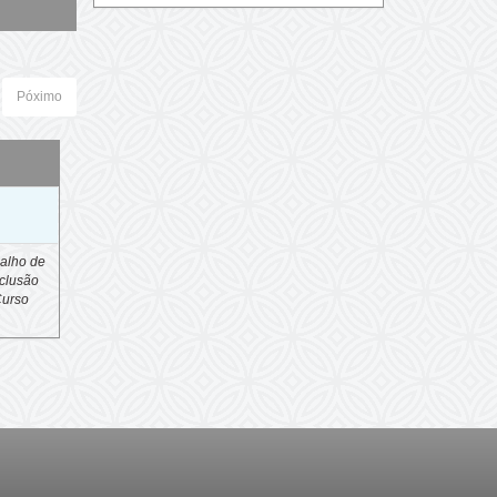
Póximo
o
alho de
clusão
Curso