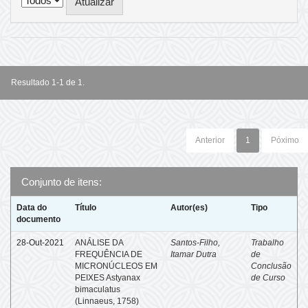
Resultado 1-1 de 1.
Anterior
1
Póximo
Conjunto de itens:
Data do
Título
Autor(es)
Tipo
documento
28-Out-2021
ANÁLISE DA
Santos-Filho,
Trabalho
FREQUÊNCIA DE
Itamar Dutra
de
MICRONÚCLEOS EM
Conclusão
PEIXES Astyanax
de Curso
bimaculatus
(Linnaeus, 1758)