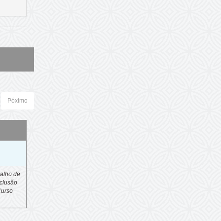
Póximo
o
alho de
clusão
Curso