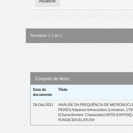
Resultado 1-1 de 1.
Conjunto de itens:
Data do
Título
documento
28-Out-2021
ANÁLISE DA FREQUÊNCIA DE MICRONÚCL
PEIXES Astyanax bimaculatus (Linnaeus, 175
(Characiformes: Characidae) APÓS EXPOSI
FUNGICIDA ELATUS®