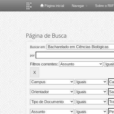
Página inicial
Navegar
Sobre o RII
Skip
navigation
Página de Busca
Buscar em:
por
Filtros correntes: