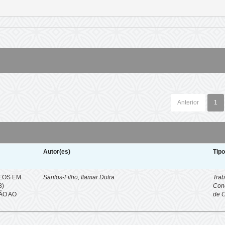
Anterior
1
Autor(es)
Tip
EOS EM
Santos-Filho, Itamar Dutra
Trab
8)
Con
ÇÃO AO
de 