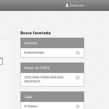
Entrar em:
Busca facetada
Assunto
Ecotoxicologia
1
Áreas do CNPq
ZOOLOGIA::FISIOLOGIA DOS
1
GRUPOS R...
Sigla
IF Goiano
1