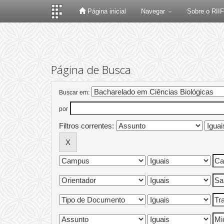
Página inicial
Navegar
Sobre o RII
Skip
navigation
Página de Busca
Buscar em:
por
Filtros correntes: