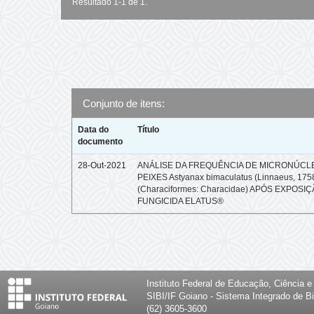
Resultado 1-1 de 1.
Conjunto de itens:
Data do
Título
documento
28-Out-2021
ANÁLISE DA FREQUÊNCIA DE MICRONÚCL
PEIXES Astyanax bimaculatus (Linnaeus, 175
(Characiformes: Characidae) APÓS EXPOSI
FUNGICIDA ELATUS®
Instituto Federal de Educação, Ciência 
SIBI/IF Goiano - Sistema Integrado de Bi
(62) 3605-3600