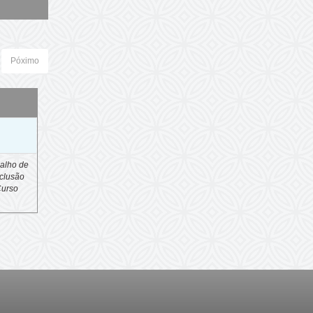
Póximo
o
alho de
clusão
Curso