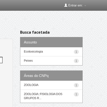
Entrar em:
Busca facetada
Assunto
Ecotoxicologia
1
Peixes
1
Áreas do CNPq
ZOOLOGIA
1
ZOOLOGIA::FISIOLOGIA DOS
1
GRUPOS R...