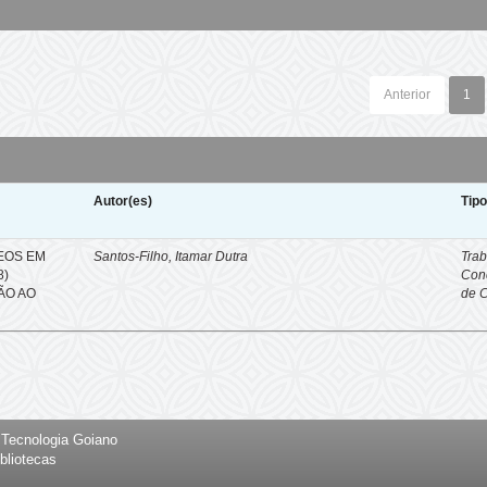
Anterior
1
Autor(es)
Tip
EOS EM
Santos-Filho, Itamar Dutra
Trab
8)
Con
ÇÃO AO
de 
e Tecnologia Goiano
bliotecas