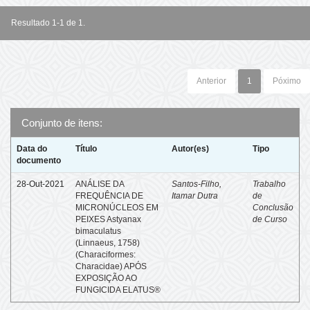
Resultado 1-1 de 1.
Anterior
1
Póximo
Conjunto de itens:
Data do
Título
Autor(es)
Tipo
documento
28-Out-2021
ANÁLISE DA
Santos-Filho,
Trabalho
FREQUÊNCIA DE
Itamar Dutra
de
MICRONÚCLEOS EM
Conclusão
PEIXES Astyanax
de Curso
bimaculatus
(Linnaeus, 1758)
(Characiformes:
Characidae) APÓS
EXPOSIÇÃO AO
FUNGICIDA ELATUS®