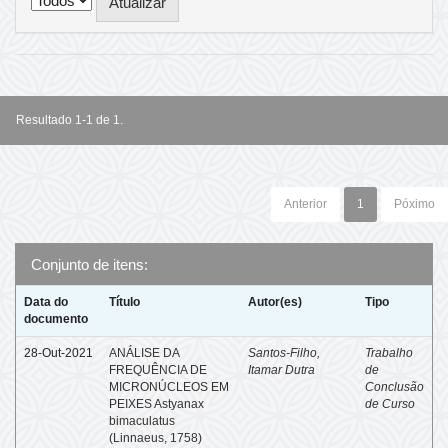
Resultado 1-1 de 1.
Anterior
1
Póximo
Conjunto de itens:
Data do
Título
Autor(es)
Tipo
documento
28-Out-2021
ANÁLISE DA
Santos-Filho,
Trabalho
FREQUÊNCIA DE
Itamar Dutra
de
MICRONÚCLEOS EM
Conclusão
PEIXES Astyanax
de Curso
bimaculatus
(Linnaeus, 1758)