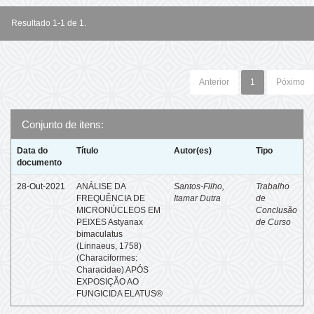
Resultado 1-1 de 1.
Anterior
1
Póximo
Conjunto de itens:
Data do
Título
Autor(es)
Tipo
documento
28-Out-2021
ANÁLISE DA
Santos-Filho,
Trabalho
FREQUÊNCIA DE
Itamar Dutra
de
MICRONÚCLEOS EM
Conclusão
PEIXES Astyanax
de Curso
bimaculatus
(Linnaeus, 1758)
(Characiformes:
Characidae) APÓS
EXPOSIÇÃO AO
FUNGICIDA ELATUS®