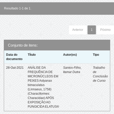
Resultado 1-1 de 1.
Anterior
1
Póximo
Conjunto de itens:
Data do
Título
Autor(es)
Tipo
documento
28-Out-2021
ANÁLISE DA
Santos-Filho,
Trabalho
FREQUÊNCIA DE
Itamar Dutra
de
MICRONÚCLEOS EM
Conclusão
PEIXES Astyanax
de Curso
bimaculatus
(Linnaeus, 1758)
(Characiformes:
Characidae) APÓS
EXPOSIÇÃO AO
FUNGICIDA ELATUS®