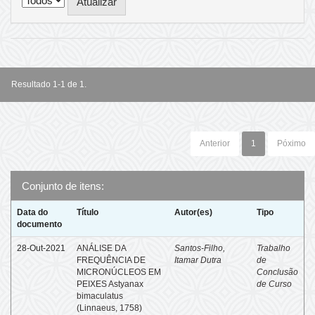
Resultado 1-1 de 1.
Anterior
1
Póximo
Conjunto de itens:
Data do
Título
Autor(es)
Tipo
documento
28-Out-2021
ANÁLISE DA
Santos-Filho,
Trabalho
FREQUÊNCIA DE
Itamar Dutra
de
MICRONÚCLEOS EM
Conclusão
PEIXES Astyanax
de Curso
bimaculatus
(Linnaeus, 1758)