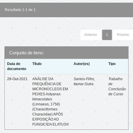
Resultado 1-1 de 1.
Anterior
1
Póximo
Conjunto de itens:
Data do
Título
Autor(es)
Tipo
documento
28-Out-2021
ANÁLISE DA
Santos-Filho,
Trabalho
FREQUÊNCIA DE
Itamar Dutra
de
MICRONÚCLEOS EM
Conclusão
PEIXES Astyanax
de Curso
bimaculatus
(Linnaeus, 1758)
(Characiformes:
Characidae) APÓS
EXPOSIÇÃO AO
FUNGICIDA ELATUS®