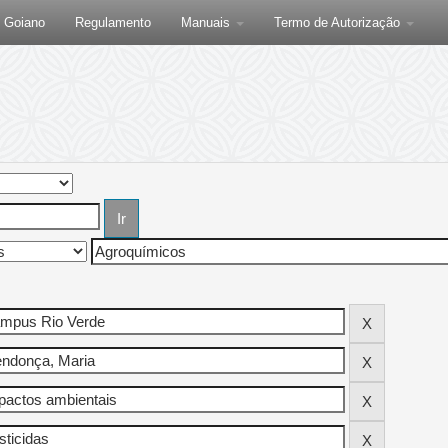
F Goiano
Regulamento
Manuais
Termo de Autorização