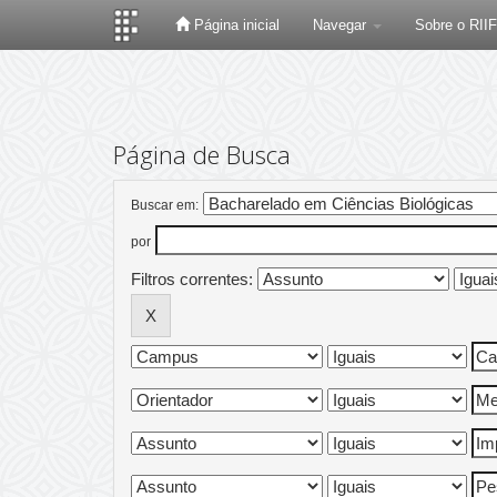
Página inicial
Navegar
Sobre o RII
Skip
navigation
Página de Busca
Buscar em:
por
Filtros correntes: