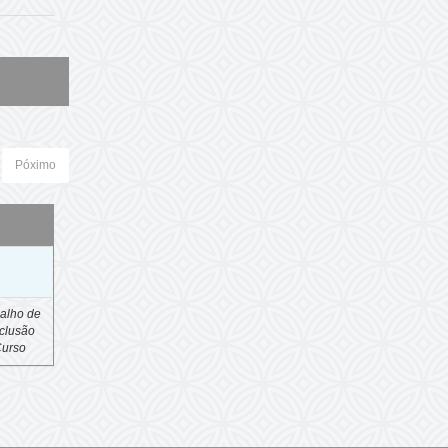
Póximo
o
alho de
clusão
Curso