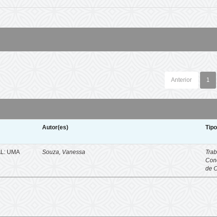
Anterior
1
Autor(es)
Tip
L: UMA
Souza, Vanessa
Trab
Con
de 