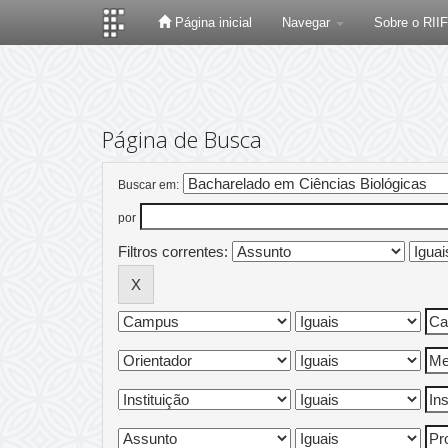
Página inicial
Navegar
Sobre o RII
Skip
navigation
Página de Busca
Buscar em:
por
Filtros correntes: