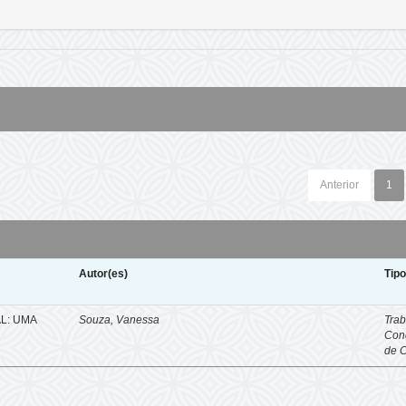
Anterior
1
Autor(es)
Tip
L: UMA
Souza, Vanessa
Trab
Con
de 