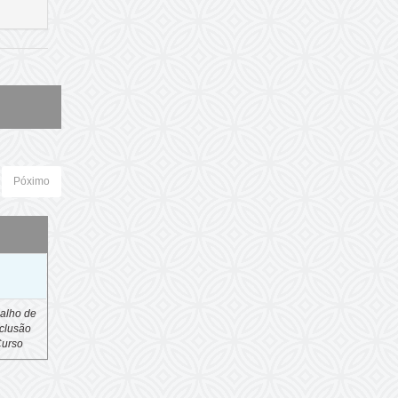
Póximo
o
alho de
clusão
Curso