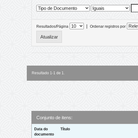
|
Resultados/Página
Ordenar registros por
Resultado 1-1 de 1.
Conjunto de itens:
Data do
Título
documento