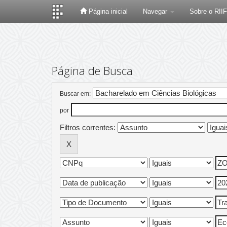
Página inicial
Navegar
Sobre o RII
Skip
navigation
Página de Busca
Buscar em:
por
Filtros correntes: