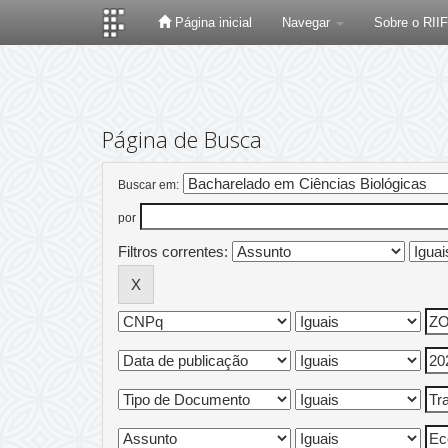
Página inicial
Navegar
Sobre o RII
Skip
navigation
Página de Busca
Buscar em:
por
Filtros correntes: