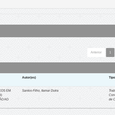
Anterior
1
Autor(es)
Tip
EOS EM
Santos-Filho, Itamar Dutra
Trab
8)
Con
ÇÃO AO
de 