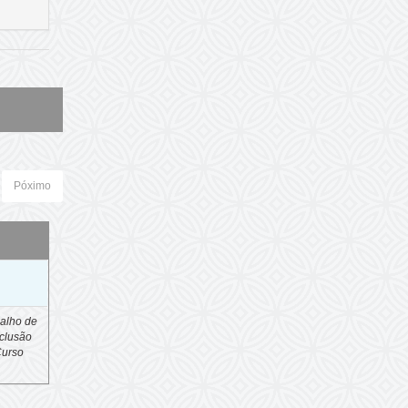
Póximo
o
alho de
clusão
Curso