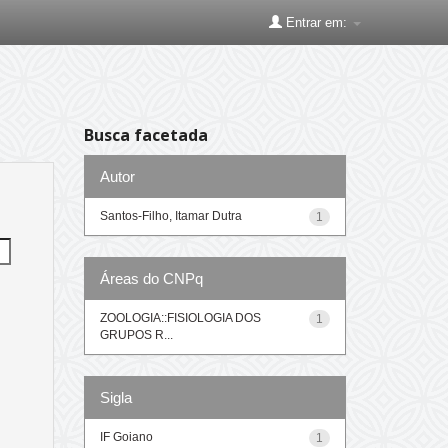
Entrar em:
Busca facetada
Autor
Santos-Filho, Itamar Dutra
1
Áreas do CNPq
ZOOLOGIA::FISIOLOGIA DOS
1
GRUPOS R...
Sigla
IF Goiano
1