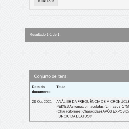
Resultado 1-1 de 1.
Conjunto de itens:
Data do
Título
documento
28-Out-2021
ANÁLISE DA FREQUÊNCIA DE MICRONÚCL
PEIXES Astyanax bimaculatus (Linnaeus, 175
(Characiformes: Characidae) APÓS EXPOSI
FUNGICIDA ELATUS®