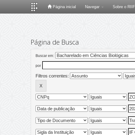
Página inicial
Navegar
Sobre o RII
Skip
navigation
Página de Busca
Buscar em:
por
Filtros correntes: