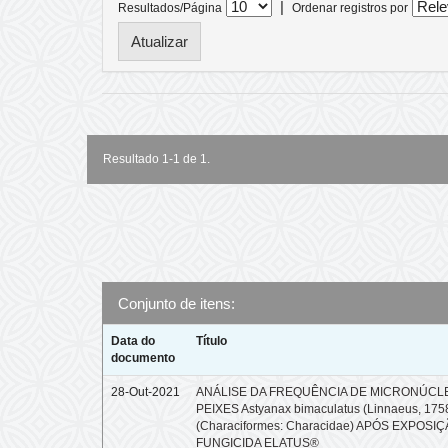
|
Resultados/Página
Ordenar registros por
Resultado 1-1 de 1.
Conjunto de itens:
Data do
Título
documento
28-Out-2021
ANÁLISE DA FREQUÊNCIA DE MICRONÚCL
PEIXES Astyanax bimaculatus (Linnaeus, 175
(Characiformes: Characidae) APÓS EXPOSI
FUNGICIDA ELATUS®