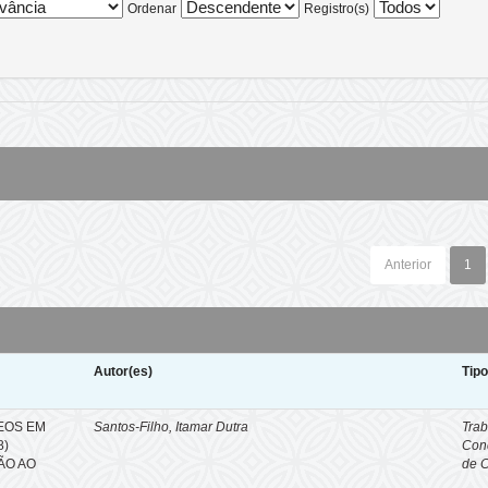
Ordenar
Registro(s)
Anterior
1
Autor(es)
Tip
EOS EM
Santos-Filho, Itamar Dutra
Trab
8)
Con
ÇÃO AO
de 