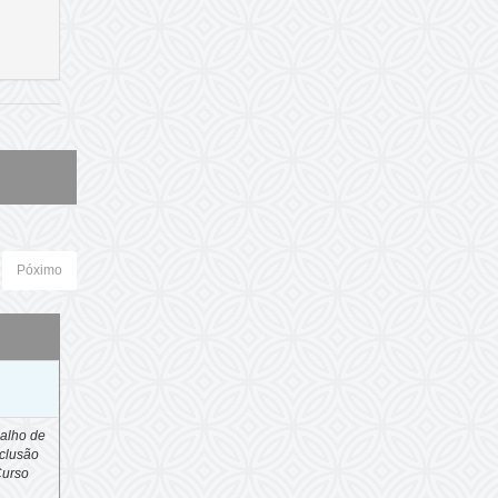
Póximo
o
alho de
clusão
Curso