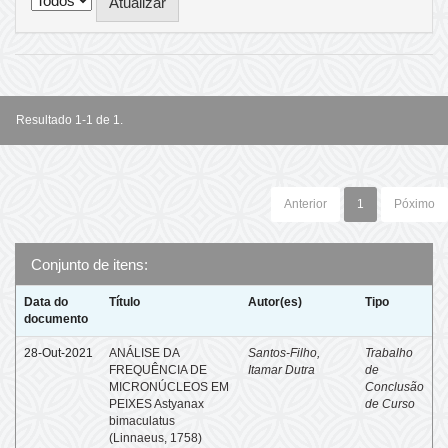
Resultado 1-1 de 1.
Anterior
1
Póximo
Conjunto de itens:
Data do
Título
Autor(es)
Tipo
documento
28-Out-2021
ANÁLISE DA
Santos-Filho,
Trabalho
FREQUÊNCIA DE
Itamar Dutra
de
MICRONÚCLEOS EM
Conclusão
PEIXES Astyanax
de Curso
bimaculatus
(Linnaeus, 1758)