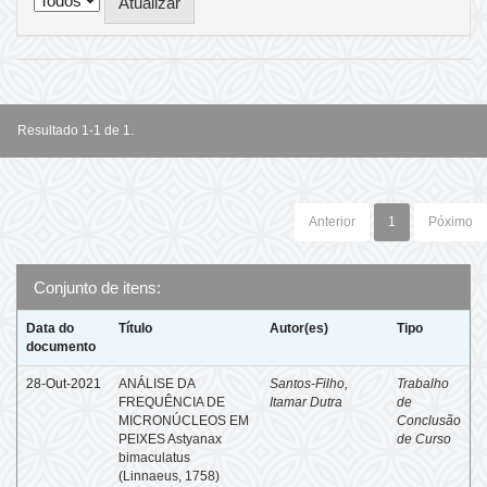
Resultado 1-1 de 1.
Anterior
1
Póximo
Conjunto de itens:
Data do
Título
Autor(es)
Tipo
documento
28-Out-2021
ANÁLISE DA
Santos-Filho,
Trabalho
FREQUÊNCIA DE
Itamar Dutra
de
MICRONÚCLEOS EM
Conclusão
PEIXES Astyanax
de Curso
bimaculatus
(Linnaeus, 1758)