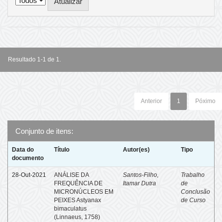
Resultado 1-1 de 1.
Anterior
1
Póximo
Conjunto de itens:
Data do
Título
Autor(es)
Tipo
documento
28-Out-2021
ANÁLISE DA
Santos-Filho,
Trabalho
FREQUÊNCIA DE
Itamar Dutra
de
MICRONÚCLEOS EM
Conclusão
PEIXES Astyanax
de Curso
bimaculatus
(Linnaeus, 1758)