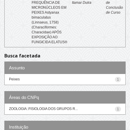
FREQUÊNCIA DE
Itamar Dutra
de
MICRONÚCLEOS EM
Conclusão
PEIXES Astyanax
de Curso
bimaculatus
(Linnaeus, 1758)
(Characiformes:
Characidae) APÓS
EXPOSIÇÃO AO
FUNGICIDA ELATUS®
Busca facetada
Assunto
Peixes
1
Áreas do CNPq
ZOOLOGIA::FISIOLOGIA DOS GRUPOS R...
1
Instituição