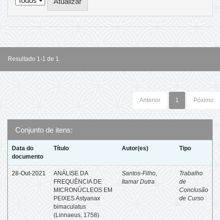
Resultado 1-1 de 1.
Anterior
1
Póximo
Conjunto de itens:
Data do
Título
Autor(es)
Tipo
documento
28-Out-2021
ANÁLISE DA
Santos-Filho,
Trabalho
FREQUÊNCIA DE
Itamar Dutra
de
MICRONÚCLEOS EM
Conclusão
PEIXES Astyanax
de Curso
bimaculatus
(Linnaeus, 1758)