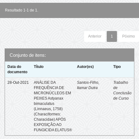
Resultado 1-1 de 1.
Anterior
1
Póximo
Conjunto de itens:
Data do
Título
Autor(es)
Tipo
documento
28-Out-2021
ANÁLISE DA
Santos-Filho,
Trabalho
FREQUÊNCIA DE
Itamar Dutra
de
MICRONÚCLEOS EM
Conclusão
PEIXES Astyanax
de Curso
bimaculatus
(Linnaeus, 1758)
(Characiformes:
Characidae) APÓS
EXPOSIÇÃO AO
FUNGICIDA ELATUS®