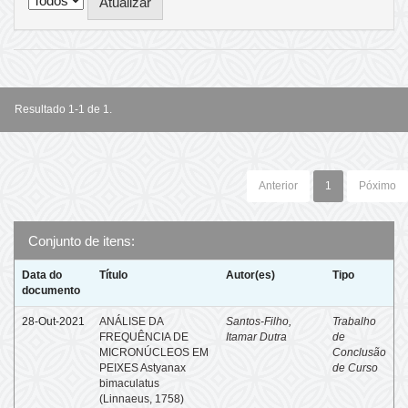
Resultado 1-1 de 1.
Anterior
1
Póximo
Conjunto de itens:
Data do
Título
Autor(es)
Tipo
documento
28-Out-2021
ANÁLISE DA
Santos-Filho,
Trabalho
FREQUÊNCIA DE
Itamar Dutra
de
MICRONÚCLEOS EM
Conclusão
PEIXES Astyanax
de Curso
bimaculatus
(Linnaeus, 1758)